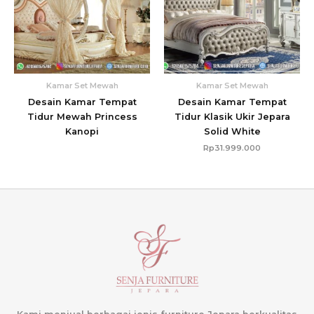
Kamar Set Mewah
Kamar Set Mewah
Desain Kamar Tempat
Desain Kamar Tempat
Tidur Mewah Princess
Tidur Klasik Ukir Jepara
Kanopi
Solid White
Rp
31.999.000