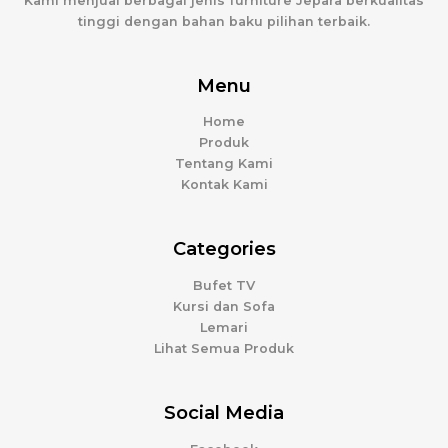
Kami menjual berbagai jenis furniture Jepara berkualitas
tinggi dengan bahan baku pilihan terbaik.
Menu
Home
Produk
Tentang Kami
Kontak Kami
Categories
Bufet TV
Kursi dan Sofa
Lemari
Lihat Semua Produk
Social Media