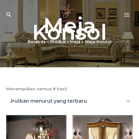
Lewati
ke
Cari
Meja
konten
Konsol
Beranda
Produk
Meja
Meja Konsol
Diurutkan
Menampilkan semua 8 hasil
menurut
yang
terbaru