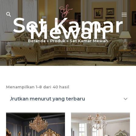
Lewati
ke
Cari
Set Kamar
konten
Mewah
Beranda
Produk
Set Kamar Mewah
Diurutkan
Menampilkan 1–8 dari 40 hasil
menurut
yang
terbaru