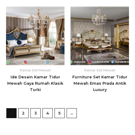
Kamar Set Mewah
Kamar Set Mewah
Ide Desain Kamar Tidur
Furniture Set Kamar Tidur
Mewah Gaya Rumah Klasik
Mewah Emas Prada Antik
Turki
Luxury
1
2
3
4
5
→