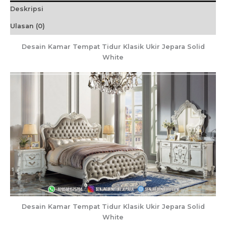
Deskripsi
Ulasan (0)
Desain Kamar Tempat Tidur Klasik Ukir Jepara Solid
White
Desain Kamar Tempat Tidur Klasik Ukir Jepara Solid
White