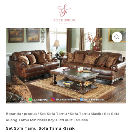
Lewati
Ruang
ke
Tamu
Cari
konten
Minimalis
Kayu
Jati
Kulit
Larusso
Beranda
/
produk
/
Set Sofa Tamu
/
Sofa Tamu Klasik
/ Set Sofa
Ruang Tamu Minimalis Kayu Jati Kulit Larusso
Set Sofa Tamu
,
Sofa Tamu Klasik