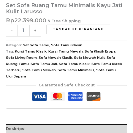
Set Sofa Ruang Tamu Minimalis Kayu Jati
Kulit Larusso
Rp
22.399.000
& Free Shipping
Kuantitas
TAMBAH KE KERANJANG
-
+
Set
Sofa
Ruang
Kategori:
Set Sofa Tamu
,
Sofa Tamu Klasik
Tamu
Tag:
Kursi Tamu Klasik
,
Kursi Tamu Mewah
,
Sofa Klasik Eropa
,
Minimalis
Sofa Living Room
,
Sofa Mewah Klasik
,
Sofa Mewah Kulit
,
Sofa
Kayu
Ruang Tamu
,
Sofa Tamu Jati
,
Sofa Tamu Klasik
,
Sofa Tamu Klasik
Jati
Terbaru
,
Sofa Tamu Mewah
,
Sofa Tamu Minimalis
,
Sofa Tamu
Kulit
Ukir Jepara
Larusso
Guaranteed Safe Checkout
Deskripsi