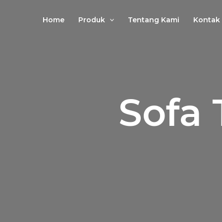
Lewati
ke
Home
Produk
Tentang Kami
Kontak
konten
Sofa 