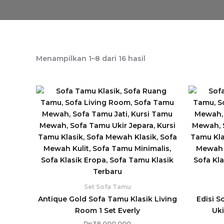
Diurutkan
Menampilkan 1–8 dari 16 hasil
menurut
yang
terbaru
Set Sofa Tamu
Antique Gold Sofa Tamu Klasik Living
Edisi S
Room 1 Set Everly
Uk
Rp
38.000.000