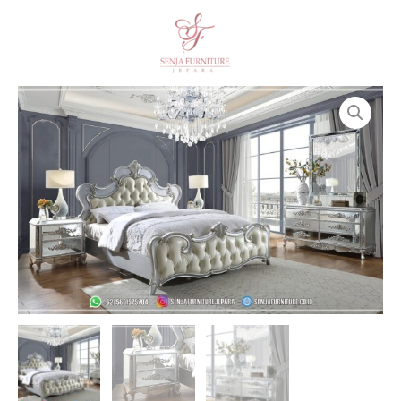
Lewati
ke
Cari
konten