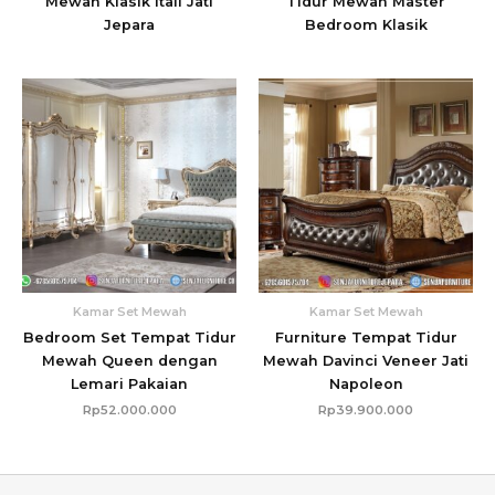
Mewah Klasik Itali Jati
Tidur Mewah Master
Jepara
Bedroom Klasik
Kamar Set Mewah
Kamar Set Mewah
Bedroom Set Tempat Tidur
Furniture Tempat Tidur
Mewah Queen dengan
Mewah Davinci Veneer Jati
Lemari Pakaian
Napoleon
Rp
52.000.000
Rp
39.900.000