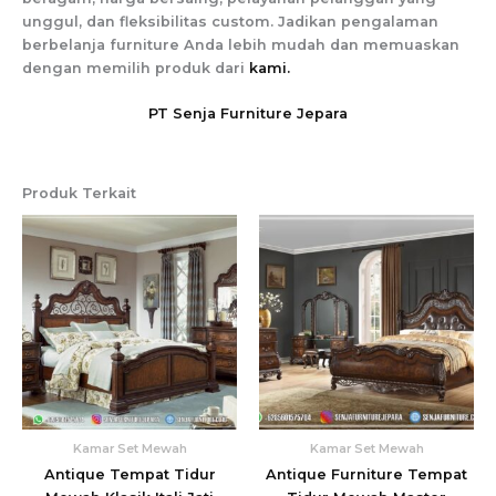
unggul, dan fleksibilitas custom. Jadikan pengalaman
berbelanja furniture Anda lebih mudah dan memuaskan
dengan memilih produk dari
kami.
PT Senja Furniture Jepara
Produk Terkait
Kamar Set Mewah
Kamar Set Mewah
Antique Tempat Tidur
Antique Furniture Tempat