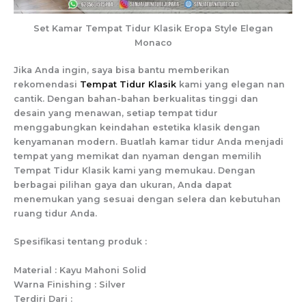
Set Kamar Tempat Tidur Klasik Eropa Style Elegan
Monaco
Jika Anda ingin, saya bisa bantu memberikan
rekomendasi
Tempat Tidur Klasik
kami yang elegan nan
cantik. Dengan bahan-bahan berkualitas tinggi dan
desain yang menawan, setiap tempat tidur
menggabungkan keindahan estetika klasik dengan
kenyamanan modern. Buatlah kamar tidur Anda menjadi
tempat yang memikat dan nyaman dengan memilih
Tempat Tidur Klasik kami yang memukau. Dengan
berbagai pilihan gaya dan ukuran, Anda dapat
menemukan yang sesuai dengan selera dan kebutuhan
ruang tidur Anda.
Spesifikasi tentang produk :
Material : Kayu Mahoni Solid
Warna Finishing : Silver
Terdiri Dari :