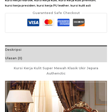
kursi kerja hidrolik
,
kursi kerja kulit
,
kursi kerja kulit premium
,
Klasik
kursi kerja presiden
,
kursi kerja PU leather
,
kursi kulit asli
Ukir
Guaranteed Safe Checkout
Jepara
Authenctic
Deskripsi
Ulasan (0)
Kursi Kerja Kulit Super Mewah Klasik Ukir Jepara
Authenctic