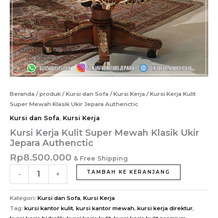
Beranda
/
produk
/
Kursi dan Sofa
/
Kursi Kerja
/ Kursi Kerja Kulit
Super Mewah Klasik Ukir Jepara Authenctic
Kursi dan Sofa
,
Kursi Kerja
Kursi Kerja Kulit Super Mewah Klasik Ukir
Jepara Authenctic
Rp
8.500.000
& Free Shipping
Kuantitas
TAMBAH KE KERANJANG
-
+
Kursi
Kerja
Kulit
Kategori:
Kursi dan Sofa
,
Kursi Kerja
Super
Tag:
kursi kantor kulit
,
kursi kantor mewah
,
kursi kerja direktur
,
Mewah