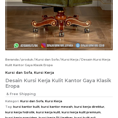
Beranda
/
produk
/
Kursi dan Sofa
/
Kursi Kerja
/ Desain Kursi Kerja
Kulit Kantor Gaya Klasik Eropa
Kursi dan Sofa
,
Kursi Kerja
Desain Kursi Kerja Kulit Kantor Gaya Klasik
Eropa
& Free Shipping
Kategori:
Kursi dan Sofa
,
Kursi Kerja
Tag:
kursi kantor kulit
,
kursi kantor mewah
,
kursi kerja direktur
,
kursi kerja hidrolik
,
kursi kerja kulit
,
kursi kerja kulit premium
,
kursi kerja presiden
,
kursi kerja PU leather
,
kursi kulit asli