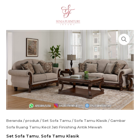
Lewati
Ruang
ke
Tamu
Cari
konten
Kecil
Jati
Finishing
Antik
Mewah
Beranda
/
produk
/
Set Sofa Tamu
/
Sofa Tamu Klasik
/ Gambar
Sofa Ruang Tamu Kecil Jati Finishing Antik Mewah
Set Sofa Tamu
,
Sofa Tamu Klasik