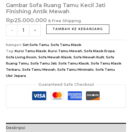
Gambar Sofa Ruang Tamu Kecil Jati
Finishing Antik Mewah
Rp
25.000.000
& Free Shipping
Kuantitas
TAMBAH KE KERANJANG
-
+
Gambar
Sofa
Ruang
Kategori:
Set Sofa Tamu
,
Sofa Tamu Klasik
Tamu
Tag:
Kursi Tamu Klasik
,
Kursi Tamu Mewah
,
Sofa Klasik Eropa
,
Kecil
Sofa Living Room
,
Sofa Mewah Klasik
,
Sofa Mewah Kulit
,
Sofa
Jati
Ruang Tamu
,
Sofa Tamu Jati
,
Sofa Tamu Klasik
,
Sofa Tamu Klasik
Finishing
Terbaru
,
Sofa Tamu Mewah
,
Sofa Tamu Minimalis
,
Sofa Tamu
Antik
Ukir Jepara
Mewah
Guaranteed Safe Checkout
Deskripsi