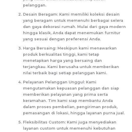
pelanggan.
Desain Beragam: Kami memiliki koleksi desain
yang beragam untuk memenuhi berbagai selera
dan gaya dekorasi rumah. Mulai dari gaya modern
hingga klasik, Anda dapat menemukan furnitur
yang sesuai dengan preferensi Anda.
Harga Bersaing: Meskipun kami menawarkan
produk berkualitas tinggi, kami tetap
menetapkan harga yang bersaing dan
terjangkau. Kami berusaha untuk memberikan
nilai terbaik bagi setiap pelanggan kami.
Pelayanan Pelanggan Unggul: Kami
mengutamakan kepuasan pelanggan dan siap
memberikan pelayanan yang prima serta
keramahan. Tim kami siap membantu Anda
dalam proses pembelian, pengiriman produk,
pemasangan di lokasi, hingga layanan purna jual.
Fleksibilitas Custom: Kami juga menyediakan
layanan custom untuk memenuhi kebutuhan