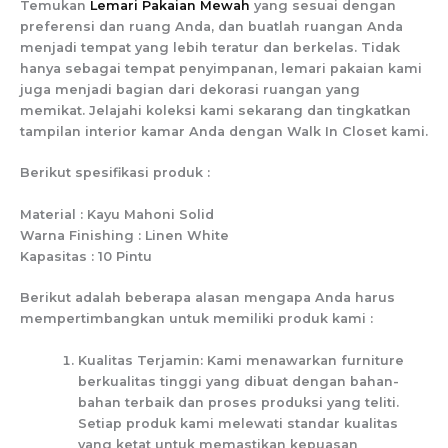
Temukan
Lemari Pakaian Mewah
yang sesuai dengan
preferensi dan ruang Anda, dan buatlah ruangan Anda
menjadi tempat yang lebih teratur dan berkelas. Tidak
hanya sebagai tempat penyimpanan, lemari pakaian kami
juga menjadi bagian dari dekorasi ruangan yang
memikat. Jelajahi koleksi kami sekarang dan tingkatkan
tampilan interior kamar Anda dengan Walk In Closet kami.
Berikut spesifikasi produk :
Material : Kayu Mahoni Solid
Warna Finishing : Linen White
Kapasitas : 10 Pintu
Berikut adalah beberapa alasan mengapa Anda harus
mempertimbangkan untuk memiliki produk kami :
Kualitas Terjamin: Kami menawarkan furniture
berkualitas tinggi yang dibuat dengan bahan-
bahan terbaik dan proses produksi yang teliti.
Setiap produk kami melewati standar kualitas
yang ketat untuk memastikan kepuasan