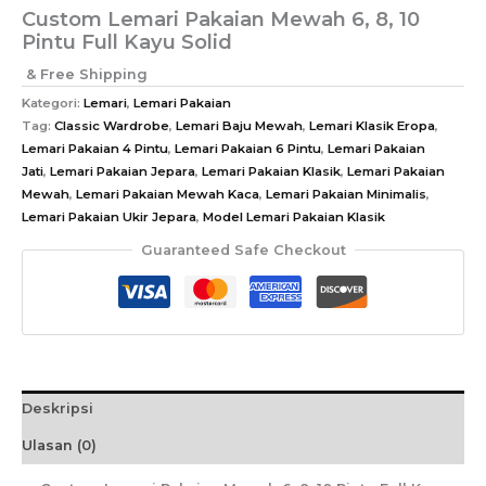
Custom Lemari Pakaian Mewah 6, 8, 10
Pintu Full Kayu Solid
& Free Shipping
Kategori:
Lemari
,
Lemari Pakaian
Tag:
Classic Wardrobe
,
Lemari Baju Mewah
,
Lemari Klasik Eropa
,
Lemari Pakaian 4 Pintu
,
Lemari Pakaian 6 Pintu
,
Lemari Pakaian
Jati
,
Lemari Pakaian Jepara
,
Lemari Pakaian Klasik
,
Lemari Pakaian
Mewah
,
Lemari Pakaian Mewah Kaca
,
Lemari Pakaian Minimalis
,
Lemari Pakaian Ukir Jepara
,
Model Lemari Pakaian Klasik
Guaranteed Safe Checkout
Deskripsi
Ulasan (0)