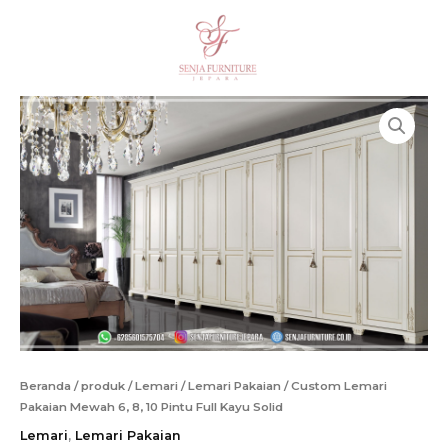
Lewati
ke
Cari
konten
Beranda
/
produk
/
Lemari
/
Lemari Pakaian
/ Custom Lemari
Pakaian Mewah 6, 8, 10 Pintu Full Kayu Solid
Lemari
,
Lemari Pakaian