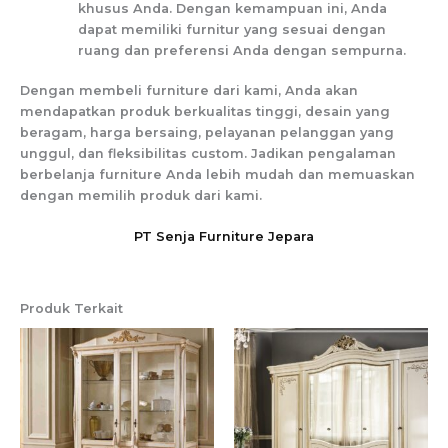
khusus Anda. Dengan kemampuan ini, Anda
dapat memiliki furnitur yang sesuai dengan
ruang dan preferensi Anda dengan sempurna.
Dengan membeli furniture dari kami, Anda akan
mendapatkan produk berkualitas tinggi, desain yang
beragam, harga bersaing, pelayanan pelanggan yang
unggul, dan fleksibilitas custom. Jadikan pengalaman
berbelanja furniture Anda lebih mudah dan memuaskan
dengan memilih produk dari kami.
PT Senja Furniture Jepara
Produk Terkait