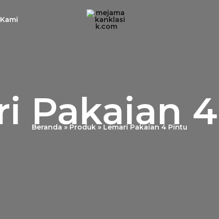
 Kami
i Pakaian 4
Beranda
Produk
Lemari Pakaian 4 Pintu