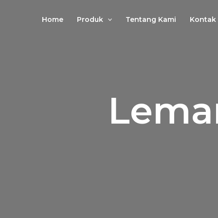
Lewati
ke
Home
Produk
Tentang Kami
Kontak
konten
Lemar