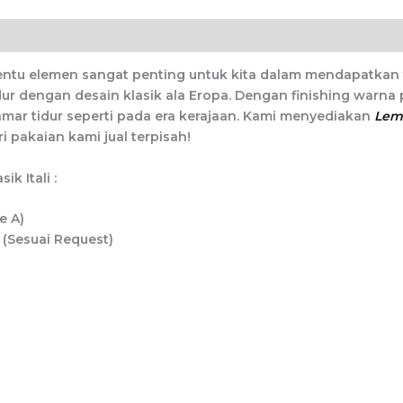
 tentu elemen sangat penting untuk kita dalam mendapatkan t
dur dengan desain klasik ala Eropa. Dengan finishing warna
mar tidur seperti pada era kerajaan. Kami menyediakan
Lema
akaian kami jual terpisah!
k Itali :
e A)
(Sesuai Request)