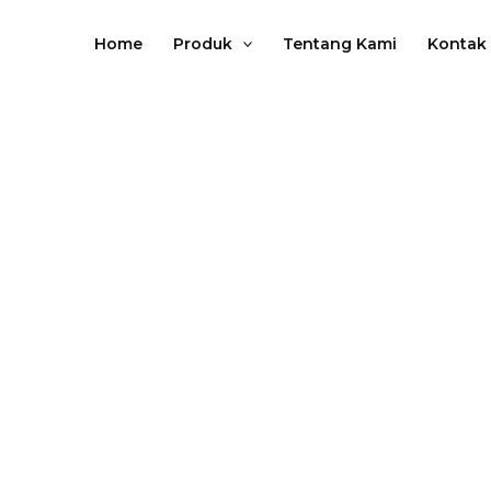
Lewati
ke
Home
Produk
Tentang Kami
Kontak
konten