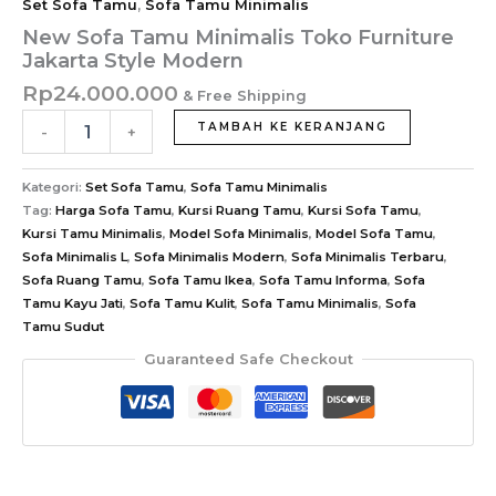
Set Sofa Tamu
,
Sofa Tamu Minimalis
New Sofa Tamu Minimalis Toko Furniture
Jakarta Style Modern
Rp
24.000.000
& Free Shipping
Kuantitas
TAMBAH KE KERANJANG
-
+
New
Sofa
Tamu
Kategori:
Set Sofa Tamu
,
Sofa Tamu Minimalis
Minimalis
Tag:
Harga Sofa Tamu
,
Kursi Ruang Tamu
,
Kursi Sofa Tamu
,
Toko
Kursi Tamu Minimalis
,
Model Sofa Minimalis
,
Model Sofa Tamu
,
Furniture
Sofa Minimalis L
,
Sofa Minimalis Modern
,
Sofa Minimalis Terbaru
,
Jakarta
Sofa Ruang Tamu
,
Sofa Tamu Ikea
,
Sofa Tamu Informa
,
Sofa
Style
Tamu Kayu Jati
,
Sofa Tamu Kulit
,
Sofa Tamu Minimalis
,
Sofa
Modern
Tamu Sudut
Guaranteed Safe Checkout