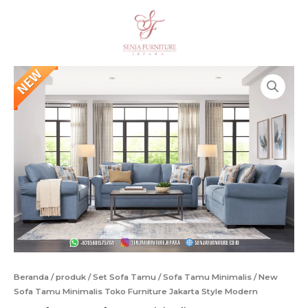
Lewati
Tamu
ke
Minimalis
Cari
konten
Toko
Furniture
Jakarta
Style
Modern
Beranda
/
produk
/
Set Sofa Tamu
/
Sofa Tamu Minimalis
/ New
Sofa Tamu Minimalis Toko Furniture Jakarta Style Modern