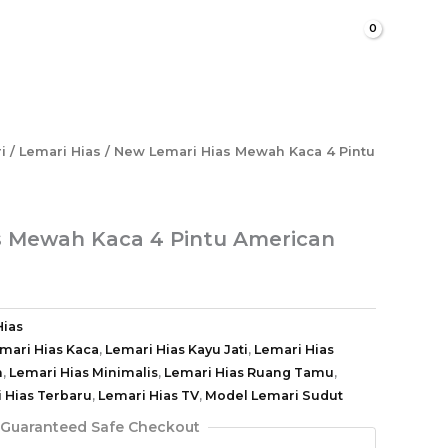
Cari
i
/
Lemari Hias
/ New Lemari Hias Mewah Kaca 4 Pintu
s Mewah Kaca 4 Pintu American
Hias
mari Hias Kaca
,
Lemari Hias Kayu Jati
,
Lemari Hias
h
,
Lemari Hias Minimalis
,
Lemari Hias Ruang Tamu
,
 Hias Terbaru
,
Lemari Hias TV
,
Model Lemari Sudut
Guaranteed Safe Checkout