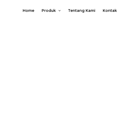
Lewati
ke
Home
Produk
Tentang Kami
Kontak
konten