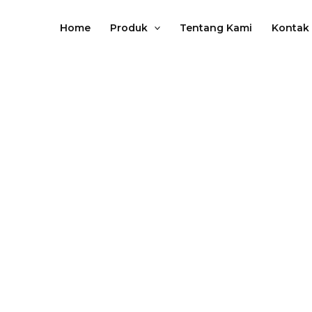
Lewati
ke
Home
Produk
Tentang Kami
Kontak
konten