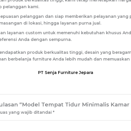
n produk berkualitas tinggi, kami tetap menetapkan harga
ap pelanggan kami.
epuasan pelanggan dan siap memberikan pelayanan yang p
asangan di lokasi, hingga layanan purna jual.
iakan layanan custom untuk memenuhi kebutuhan khusus And
referensi Anda dengan sempurna.
endapatkan produk berkualitas tinggi, desain yang beraga
laman berbelanja furniture Anda lebih mudah dan memuaska
PT Senja Furniture Jepara
lasan “Model Tempat Tidur Minimalis Kamar 
uas yang wajib ditandai
*