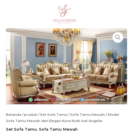
Lewati
ke
Cari
konten
Beranda
/
produk
/
Set Sofa Tamu
/
Sofa Tamu Mewah
/ Model
Sofa Tamu Mewah dan Elegan Kursi Kulit Asli Angelia
Set Sofa Tamu
,
Sofa Tamu Mewah