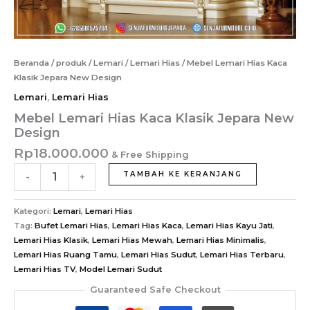
Beranda
/
produk
/
Lemari
/
Lemari Hias
/ Mebel Lemari Hias Kaca
Klasik Jepara New Design
Lemari
,
Lemari Hias
Mebel Lemari Hias Kaca Klasik Jepara New
Design
Rp
18.000.000
& Free Shipping
Kuantitas
TAMBAH KE KERANJANG
-
+
Mebel
Lemari
Hias
Kategori:
Lemari
,
Lemari Hias
Kaca
Tag:
Bufet Lemari Hias
,
Lemari Hias Kaca
,
Lemari Hias Kayu Jati
,
Klasik
Lemari Hias Klasik
,
Lemari Hias Mewah
,
Lemari Hias Minimalis
,
Jepara
Lemari Hias Ruang Tamu
,
Lemari Hias Sudut
,
Lemari Hias Terbaru
,
New
Lemari Hias TV
,
Model Lemari Sudut
Design
Guaranteed Safe Checkout