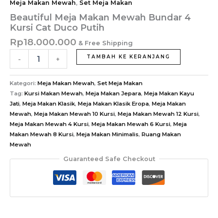
Meja Makan Mewah
,
Set Meja Makan
Beautiful Meja Makan Mewah Bundar 4
Kursi Cat Duco Putih
Rp
18.000.000
& Free Shipping
Kuantitas
TAMBAH KE KERANJANG
-
+
Beautiful
Meja
Makan
Kategori:
Meja Makan Mewah
,
Set Meja Makan
Mewah
Tag:
Kursi Makan Mewah
,
Meja Makan Jepara
,
Meja Makan Kayu
Bundar
Jati
,
Meja Makan Klasik
,
Meja Makan Klasik Eropa
,
Meja Makan
4
Mewah
,
Meja Makan Mewah 10 Kursi
,
Meja Makan Mewah 12 Kursi
,
Kursi
Meja Makan Mewah 4 Kursi
,
Meja Makan Mewah 6 Kursi
,
Meja
Cat
Makan Mewah 8 Kursi
,
Meja Makan Minimalis
,
Ruang Makan
Duco
Mewah
Putih
Guaranteed Safe Checkout