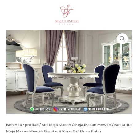
Lewati
Makan
ke
Mewah
Cari
konten
Bundar
4
Kursi
Cat
Duco
Putih
Beranda
/
produk
/
Set Meja Makan
/
Meja Makan Mewah
/ Beautiful
Meja Makan Mewah Bundar 4 Kursi Cat Duco Putih