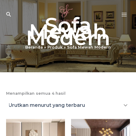
Lewati
ke
Cari
Sofa
konten
Mewah
Modern
Beranda
Produk
Sofa Mewah Modern
Diurutkan
Menampilkan semua 4 hasil
menurut
yang
terbaru