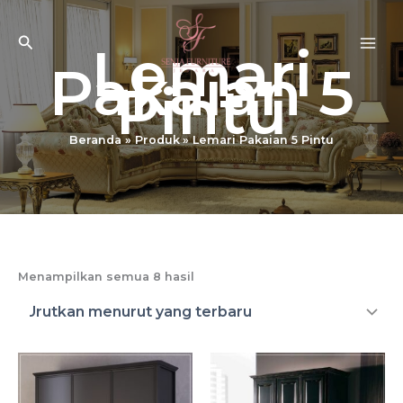
Lewati
ke
Cari
Lemari
konten
Pakaian 5
Pintu
Beranda
Produk
Lemari Pakaian 5 Pintu
Diurutkan
Menampilkan semua 8 hasil
menurut
yang
terbaru